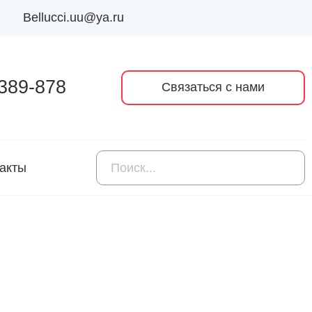
Bellucci.uu@ya.ru
 389-878
Связаться с нами
акты