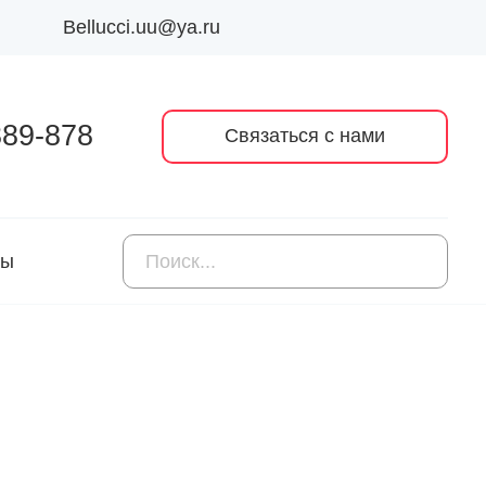
Bellucci.uu@ya.ru
389-878
Связаться с нами
ты