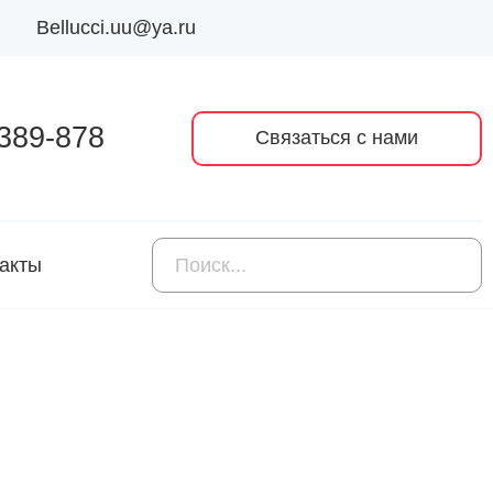
Bellucci.uu@ya.ru
 389-878
Связаться с нами
акты