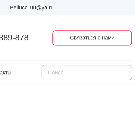
Bellucci.uu@ya.ru
 389-878
Связаться с нами
акты