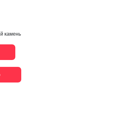
й камень
ю