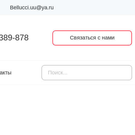
Bellucci.uu@ya.ru
 389-878
Связаться с нами
акты