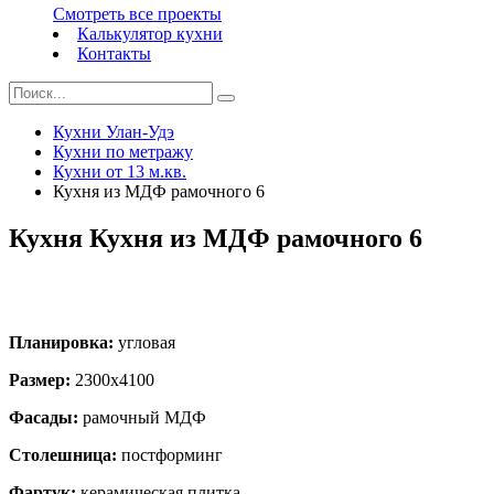
Смотреть все проекты
Калькулятор кухни
Контакты
Кухни Улан-Удэ
Кухни по метражу
Кухни от 13 м.кв.
Кухня из МДФ рамочного 6
Кухня Кухня из МДФ рамочного 6
Планировка:
угловая
Размер:
2300х4100
Фасады:
рамочный МДФ
Столешница:
постформинг
Фартук:
керамическая плитка