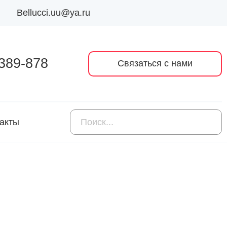
Bellucci.uu@ya.ru
 389-878
Связаться с нами
акты