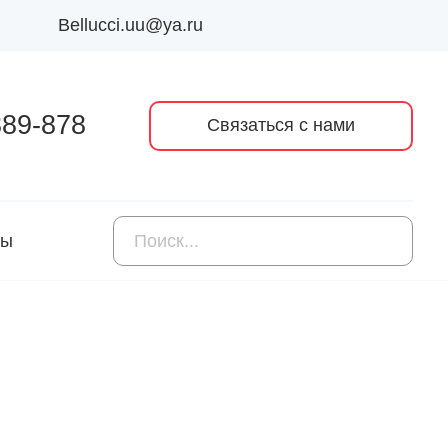
Bellucci.uu@ya.ru
389-878
Связаться с нами
ты