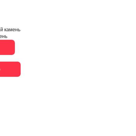
й камень
ень
ю