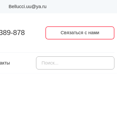
Bellucci.uu@ya.ru
 389-878
Связаться с нами
акты