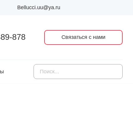
Bellucci.uu@ya.ru
389-878
Связаться с нами
ты