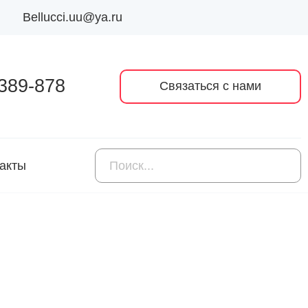
Bellucci.uu@ya.ru
 389-878
Связаться с нами
акты